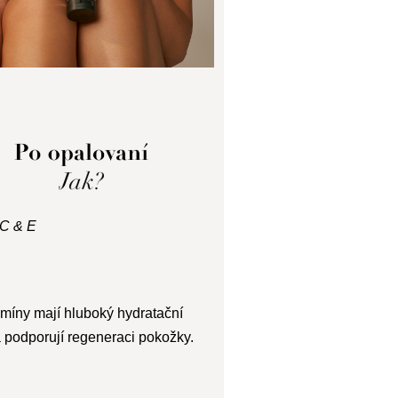
 C & E
amíny mají hluboký hydratační
 podporují regeneraci pokožky.