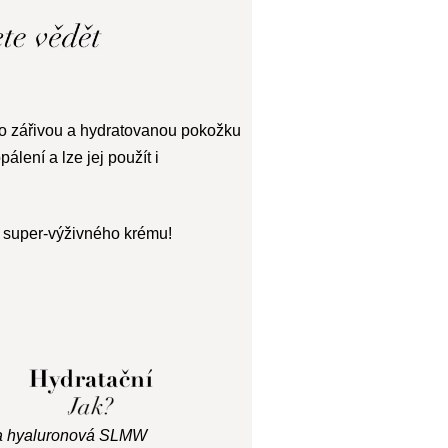
ro zářivou a hydratovanou pokožku
álení a lze jej použít i
 super-výživného krému!
a hyaluronová SLMW