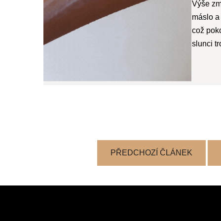
Výše zm
máslo a 
což poko
slunci t
PŘEDCHOZÍ ČLÁNEK