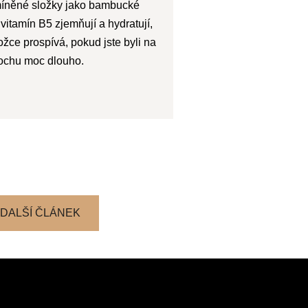
íněné složky jako bambucké
vitamín B5 zjemňují a hydratují,
žce prospívá, pokud jste byli na
rochu moc dlouho.
DALŠÍ ČLÁNEK