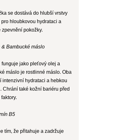
žka se dostává do hlubší vrstvy
 pro hloubkovou hydrataci a
é zpevnění pokožky.
n &
Bambucké máslo
funguje jako pleťový olej a
é máslo je rostlinné máslo. Oba
í intenzivní hydrataci a hebkou
 Chrání také kožní bariéru před
 faktory.
amín B5
e tím, že přitahuje a zadržuje