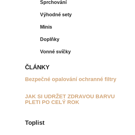
Sprchování
p
a
Výhodné sety
n
Minis
e
l
Doplňky
Vonné svíčky
ČLÁNKY
Bezpečné opalování ochranné filtry
5.3.2024
JAK SI UDRŽET ZDRAVOU BARVU
PLETI PO CELÝ ROK
15.12.2021
Toplist