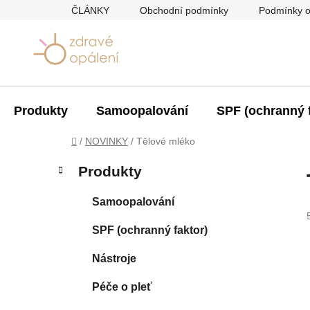
Přejít
ČLÁNKY
Obchodní podmínky
Podmínky o
na
obsah
Produkty
Samoopalování
SPF (ochranný f
Domů
/
NOVINKY
/
Tělové mléko
P
K
Přeskočit
Produkty
a
kategorie
o
t
s
Samoopalování
e
t
g
SPF (ochranný faktor)
r
o
a
r
Nástroje
i
n
e
n
Péče o pleť
í