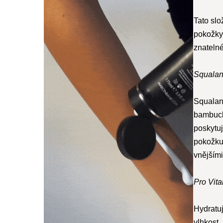
Tato slo
pokožky
znateln
Squala
Squalan 
bambuck
poskytuj
pokožku.
vnějšími
Pro Vit
Hydratuj
vlhkost.