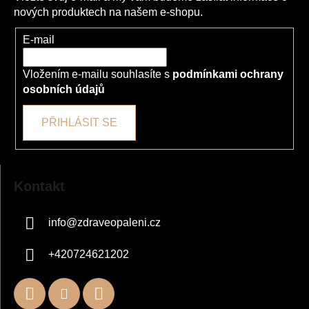
r
nových produktech na našem e-shopu.
v
k
E-mail
y
v
Vložením e-mailu souhlasíte s
podmínkami ochrany
ý
osobních údajů
p
i
PŘIHLÁSIT SE
s
u
Kontakt
info
@
zdraveopaleni.cz
+420724621202