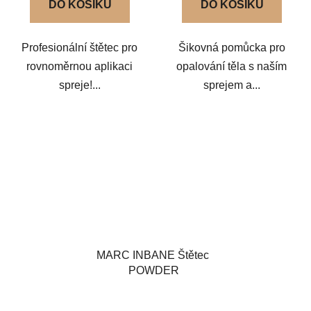
DO KOŠÍKU
DO KOŠÍKU
5,0
5,0
z
z
Profesionální štětec pro
Šikovná pomůcka pro
5
5
rovnoměrnou aplikaci
opalování těla s naším
hvězdiček.
hvězdiček.
spreje!...
sprejem a...
MARC INBANE Štětec ​
POWDER
Průměrné