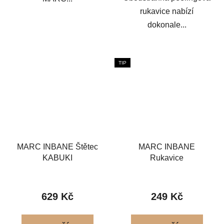
rukavice nabízí
dokonale...
TIP
MARC INBANE Štětec
MARC INBANE
KABUKI
Rukavice
Průměrné
Průměrné
hodnocení
hodnocení
629 Kč
249 Kč
produktu
produktu
je
je