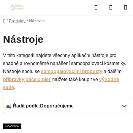
Přejít
Hledat
NÁKUP
na
obsah
KOŠÍK
Domů
/
Produkty
/
Nástroje
Nástroje
V této kategorii najdete všechny aplikační nástroje pro
snadné a rovnoměrné nanášení samoopalovací kosmetiky.
Nástroje spolu se
samoopalovacími produkty
a dalšími
přípravky péče o pleť
můžete také koupit ve
výhodné
sadě
.
Ř
Řadit podle:
Doporučujeme
a
z
V
e
NOVINKA
ý
n