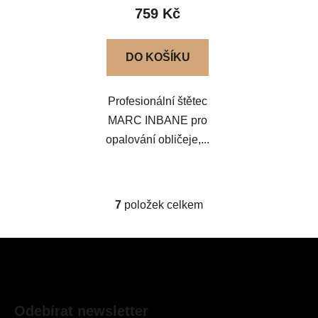
hodnocení
759 Kč
produktu
je
DO KOŠÍKU
5,0
z
Profesionální štětec
5
MARC INBANE pro
hvězdiček.
opalování obličeje,...
7
položek celkem
O
v
l
Z
á
á
d
p
a
a
c
Odebírat newsletter