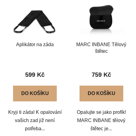
p
í
i
p
s
r
p
o
r
d
Aplikátor na záda
MARC INBANE Tělový
o
u
štětec
d
k
u
t
k
ů
599 Kč
759 Kč
t
ů
DO KOŠÍKU
DO KOŠÍKU
Kryji ti záda! K opalování
Opalujte se jako profík!
vašich zad již není
MARC INBANE tělový
potřeba...
štětec je...