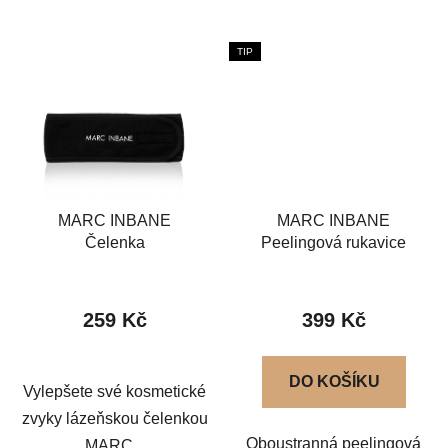
TIP
MARC INBANE
MARC INBANE
Čelenka
Peelingová rukavice
259 Kč
399 Kč
DO KOŠÍKU
Vylepšete své kosmetické
zvyky lázeňskou čelenkou
Oboustranná peelingová
MARC...