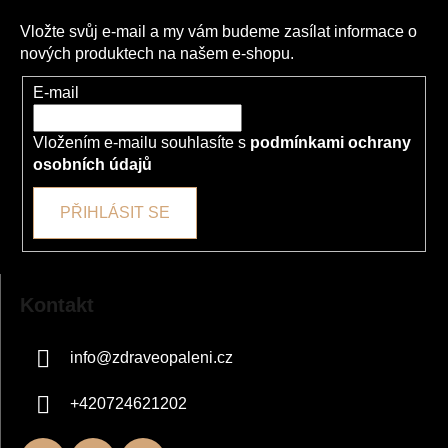
t
í
í
p
Vložte svůj e-mail a my vám budeme zasílat informace o
r
nových produktech na našem e-shopu.
v
k
E-mail
y
v
Vložením e-mailu souhlasíte s
podmínkami ochrany
ý
osobních údajů
p
i
PŘIHLÁSIT SE
s
u
Kontakt
info
@
zdraveopaleni.cz
+420724621202