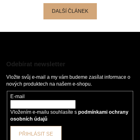
DALŠÍ ČLÁNEK
Z
á
p
a
Odebírat newsletter
t
í
Vložte svůj e-mail a my vám budeme zasílat informace o
nových produktech na našem e-shopu.
E-mail
Vložením e-mailu souhlasíte s
podmínkami ochrany
osobních údajů
PŘIHLÁSIT SE