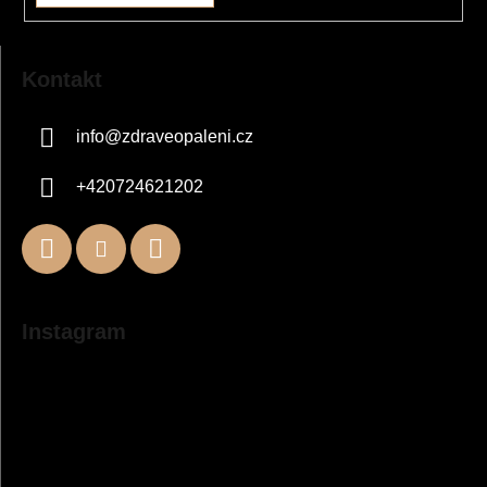
Kontakt
info
@
zdraveopaleni.cz
+420724621202
Instagram