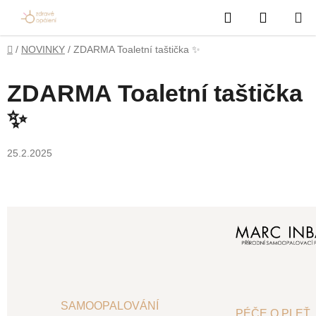
Přejít
Hledat
NÁKUP
na
obsah
KOŠÍK
Domů
/
NOVINKY
/
ZDARMA Toaletní taštička ✨
ZDARMA Toaletní taštička
✨
25.2.2025
SAMOOPALOVÁNÍ
PÉČE O PLEŤ