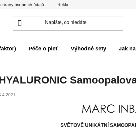
chrany osobních údajů
Reklamace
Záruka vrácení peněz
aktor)
Péče o pleť
Výhodné sety
Jak na
HYALURONIC Samoopalovac
6.4.2021
SVĚTOVĚ UNIKÁTNÍ SAMOOPA