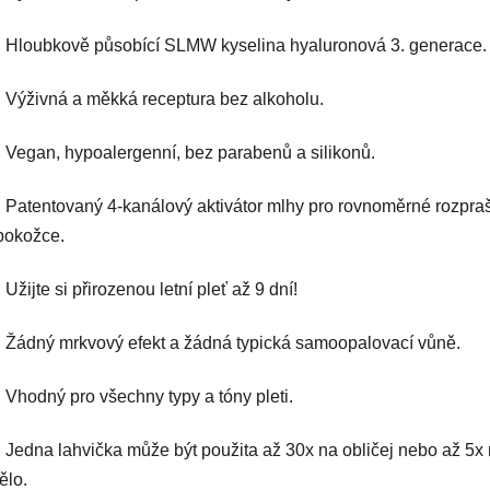
• Hloubkově působící SLMW kyselina hyaluronová 3. generace.
• Výživná a měkká receptura bez alkoholu.
• Vegan, hypoalergenní, bez parabenů a silikonů.
• Patentovaný 4-kanálový aktivátor mlhy pro rovnoměrné rozpra
pokožce.
• Užijte si přirozenou letní pleť až 9 dní!
• Žádný mrkvový efekt a žádná typická samoopalovací vůně.
• Vhodný pro všechny typy a tóny pleti.
• Jedna lahvička může být použita až 30x na obličej nebo až 5x 
tělo.