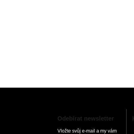
Z
á
p
a
Odebírat newsletter
t
í
Vložte svůj e-mail a my vám