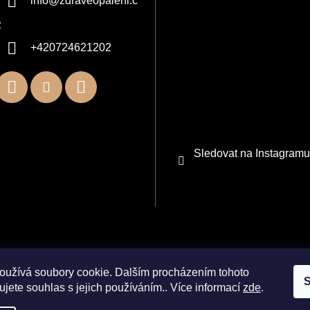
info
@
zdraveopaleni.c
z
+420724621202
Sledovat na Instagramu
oužívá soubory cookie. Dalším procházením tohoto
S
jete souhlas s jejich používáním.. Více informací
zde
.
. Všechna práva vyhrazena.