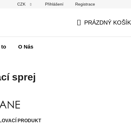
CZK
Přihlášení
Registrace
Kontakty
Hodnocení obchodu
Jak na to
PRÁZDNÝ KOŠÍK
NÁKUPNÍ
KOŠÍK
 to
O Nás
í sprej
LOVACÍ PRODUKT