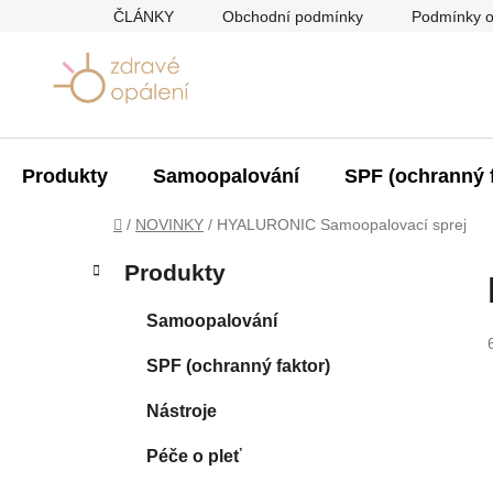
Přejít
ČLÁNKY
Obchodní podmínky
Podmínky o
na
obsah
Produkty
Samoopalování
SPF (ochranný f
Domů
/
NOVINKY
/
HYALURONIC Samoopalovací sprej
P
K
Přeskočit
Produkty
a
kategorie
o
t
s
Samoopalování
e
t
g
SPF (ochranný faktor)
r
o
a
r
Nástroje
i
n
e
n
Péče o pleť
í