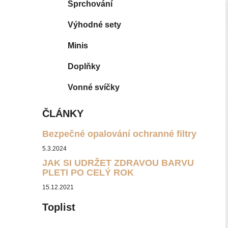
Sprchování
p
a
Výhodné sety
n
Minis
e
l
Doplňky
Vonné svíčky
ČLÁNKY
Bezpečné opalování ochranné filtry
5.3.2024
JAK SI UDRŽET ZDRAVOU BARVU
PLETI PO CELÝ ROK
15.12.2021
Toplist