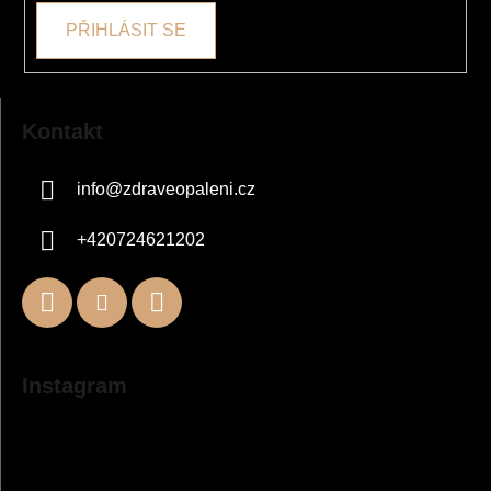
PŘIHLÁSIT SE
Kontakt
info
@
zdraveopaleni.cz
+420724621202
Instagram