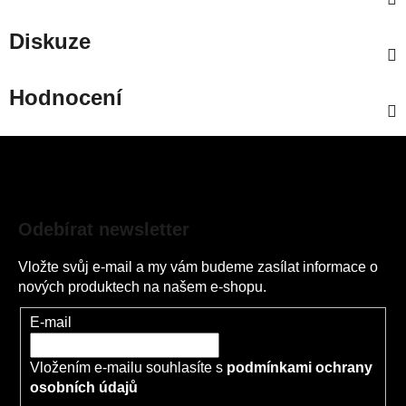
Diskuze
Hodnocení
Z
á
p
a
Odebírat newsletter
t
í
Vložte svůj e-mail a my vám budeme zasílat informace o
nových produktech na našem e-shopu.
E-mail
Vložením e-mailu souhlasíte s
podmínkami ochrany
osobních údajů