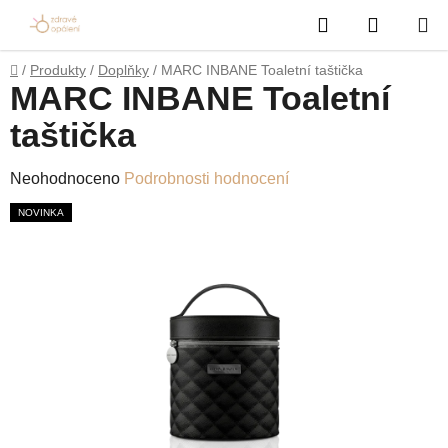
Přejít
Hledat
NÁKUP
na
obsah
KOŠÍK
Domů
/
Produkty
/
Doplňky
/
MARC INBANE Toaletní taštička
MARC INBANE Toaletní
taštička
Průměrné
Neohodnoceno
Podrobnosti hodnocení
hodnocení
NOVINKA
produktu
je
0,0
z
5
hvězdiček.