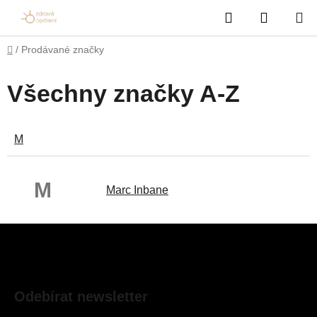
Přejít
Hledat
NÁKUP
na
obsah
KOŠÍK
Domů
/
Prodávané značky
Všechny značky A-Z
M
M
Marc Inbane
Z
á
p
a
Odebírat newsletter
t