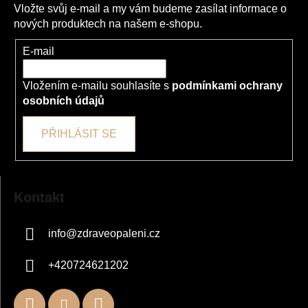
í
Vložte svůj e-mail a my vám budeme zasílat informace o
nových produktech na našem e-shopu.
E-mail
Vložením e-mailu souhlasíte s
podmínkami ochrany
osobních údajů
PŘIHLÁSIT SE
Kontakt
info
@
zdraveopaleni.cz
+420724621202