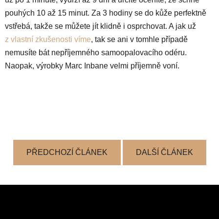
pouhých 10 až 15 minut. Za 3 hodiny se do kůže perfektně
vstřebá, takže se můžete jít klidně i osprchovat. A jak už
z vlastní zkušenosti víme
, tak se ani v tomhle případě
nemusíte bát nepříjemného samoopalovacího odéru.
Naopak, výrobky Marc Inbane velmi příjemně voní.
PŘEDCHOZÍ ČLÁNEK
DALŠÍ ČLÁNEK
Z
á
p