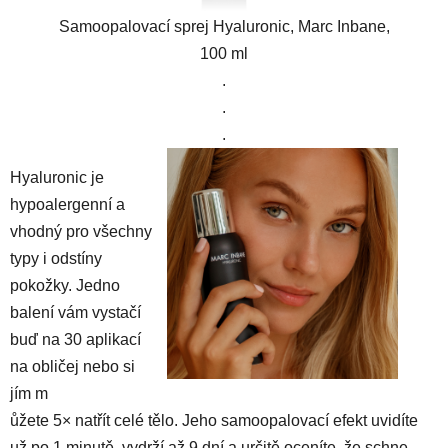
Samoopalovací sprej Hyaluronic, Marc Inbane,
100 ml
.
.
.
Hyaluronic je
hypoalergenní a
vhodný pro všechny
typy i odstíny
pokožky. Jedno
balení vám vystačí
buď na 30 aplikací
na obličej nebo si
jím m
ůžete 5× natřít celé tělo. Jeho samoopalovací efekt uvidíte
už po 1 minutě, vydrží až 9 dní a určitě oceníte, že schne