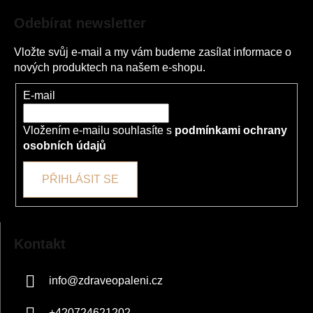
a
Odebírat newsletter
t
í
Vložte svůj e-mail a my vám budeme zasílat informace o
nových produktech na našem e-shopu.
E-mail
Vložením e-mailu souhlasíte s
podmínkami ochrany
osobních údajů
PŘIHLÁSIT SE
Kontakt
info
@
zdraveopaleni.cz
+420724621202