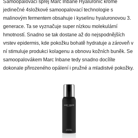
Samoopalovací sprej Marc Inbane Hyaluronic kromě
jedinečné 4složkové samoopalovací technologie s
malinovým fermentem obsahuje i kyselinu hyaluronovou 3.
generace. Ta se vyznačuje super nízkou molekulární
hmotností. Snadno se tak dostane až do nejspodnějších
vrstev epidermis, kde pokožku bohatě hydratuje a zároveň v
ní stimuluje produkci kolagenu a obnovu kožních buněk. Se
samoopalovákem Marc Inbane tedy snadno docílíte
dokonale přirozeného opálení i pružné a mladistvé pokožky.