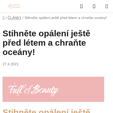
Přejít
Hledat
NÁKUP
na
obsah
KOŠÍK
Domů
/
ČLÁNKY
/
Stihněte opálení ještě před létem a chraňte oceány!
Stihněte opálení ještě
před létem a chraňte
oceány!
27.4.2021
Stihněte opálení ještě